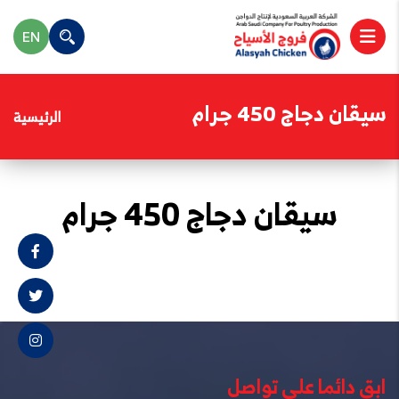
EN
سيقان دجاج 450 جرام
الرئيسية
سيقان دجاج 450 جرام
ابق دائما على تواصل