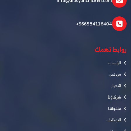
Info@alasyahchicken.com
+966534116404
روابط تهمك
الرئيسية
من نحن
الاخبار
شركاؤنا
منتجاتنا
التوظيف