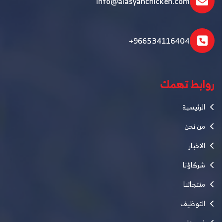
Info@alasyahchicken.com
+966534116404
روابط تهمك
الرئيسية
من نحن
الاخبار
شركاؤنا
منتجاتنا
التوظيف