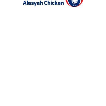
لقد تم تأسيسها كشركة سعودية ذات مسئولية محدودة
برأسمال وقدره ( 122 ) مليون ريال سعودي وتضم القطاعات
الآتية
قطاع التفريخ .
قطاع التسمين .
قطاع الأمهات . ( طور الإنشاء )
قطاع تصنيع الأعلاف . ( طور الإنشاء )
قطاع الذبح و التجهيز . ( طور الإنشاء )
عدد من المرافق الخدمية الخاصة بالمشروع .
ابق دائما على تواصل